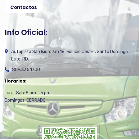
Contactos
Info Oficial:
Autopista San Isidro Km 18, edificio Casfer, Santo Domingo
Este, RD.
809.335.1700
Horarios:
Lun – Sab: 8 am – 5 pm,
Domingos: CERRADO