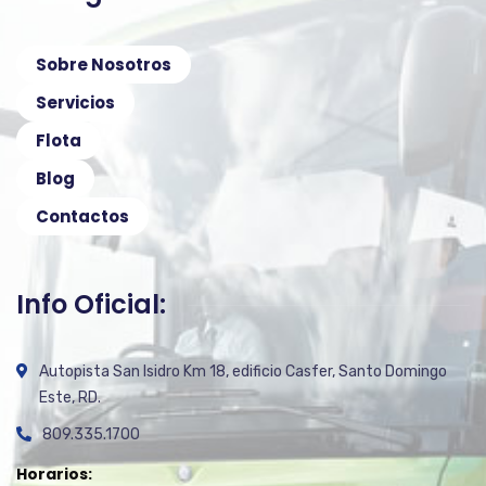
Sobre Nosotros
Servicios
Flota
Blog
Contactos
Info Oficial:
Autopista San Isidro Km 18, edificio Casfer, Santo Domingo
Este, RD.
809.335.1700
Horarios: