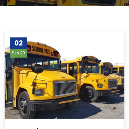
02
Sep 20