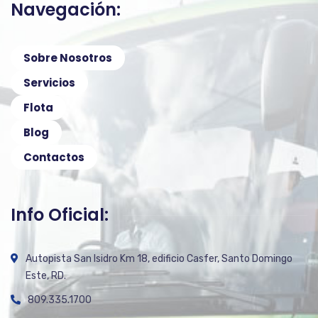
Navegación:
Sobre Nosotros
Servicios
Flota
Blog
Contactos
Info Oficial:
Autopista San Isidro Km 18, edificio Casfer, Santo Domingo
Este, RD.
809.335.1700